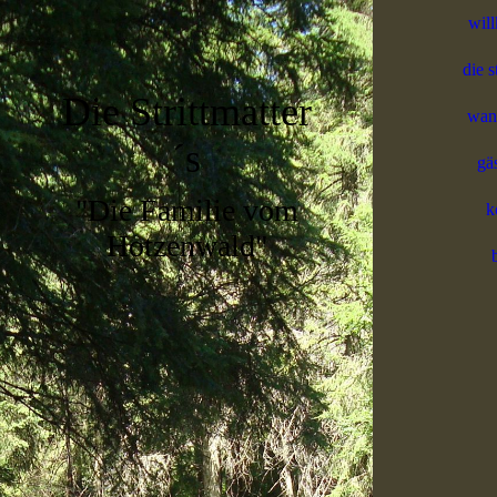
wil
die s
Die Strittmatter
wan
´s
gä
"Die Familie vom
k
Hotzenwald"