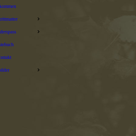
lkommen
trittmatter
derspass
stebuch
ontakt
bilder